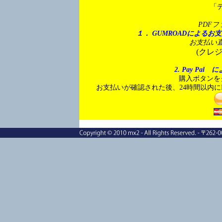
「
PDF
１． GUMROADによる
お支払い
(クレ
2. Pay P
購入ボタンを
お支払いが確認された後、24時間以内に