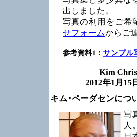
出しました。
写真の利用をご希
せフォーム
からご
参考資料1：
サンプル
Kim Chris
201
2
年
1
月15
キム･ペーダセンにつ
写
人
日