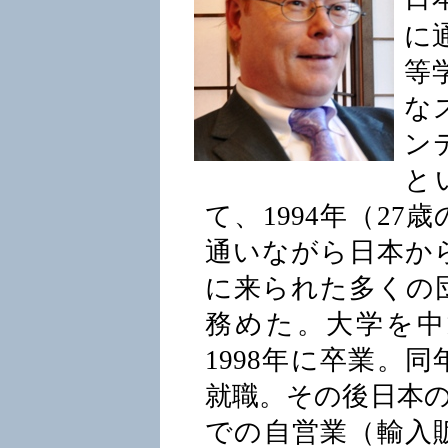
に
等
な
ン
と
て、
1994
年（
27
歳
通いながら日本か
に来られた多くの
務めた。大学を中
1998
年に卒業。同
就職。その後日本
での自営業（輸入