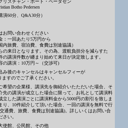
クリスチャン・ボート・ペーダセン
istian Botho Pedersen
講演60分、Q&A30分）
はお問い合わせください
金：一回あたり5万円から
国内旅費、宿泊費、食費は別途協議）
らの来日となります。その為、渡航負担分を減らすた
0件の講演件数が纏まり始めて来日が決定致します。
容の講演：10万円～（交渉可)
込み後のキャンセルはキャンセルフィーが
掛りますのでご了承ください。
ご希望の企業様、講演先を御紹介いたただいた場合、そ
介先の講演が成立した場合に限って、お礼として講演料
成立した講演ごとに講演料金から5000円の割引を致しま
まり、10件紹介して頂いた場合、一回の講演を無料で行
(交通費、旅費、食費は別途協議)。詳しいくはお問い合
ださい。
大使館、公民館、その他